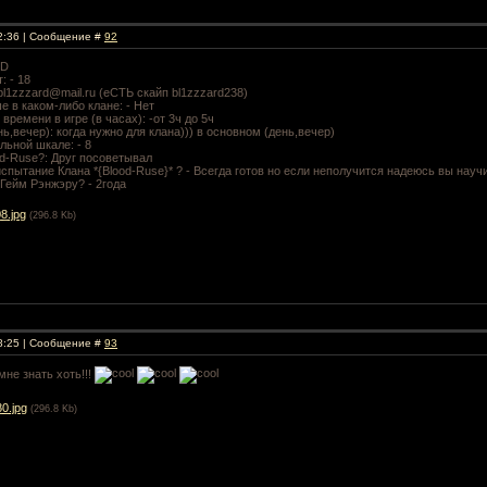
02:36 | Сообщение #
92
RD
: - 18
 bl1zzzard@mail.ru (еСТЬ скайп bl1zzzard238)
е в каком-либо клане: - Нет
времени в игре (в часах): -от 3ч до 5ч
нь,вечер): когда нужно для клана))) в основном (день,вечер)
льной шкале: - 8
od-Ruse?: Друг посоветывал
испытание Клана *{Blood-Ruse}* ? - Всегда готов но если неполучится надеюсь вы научи
 Гейм Рэнжэру? - 2года
8.jpg
(296.8 Kb)
18:25 | Сообщение #
93
мне знать хоть!!!
0.jpg
(296.8 Kb)