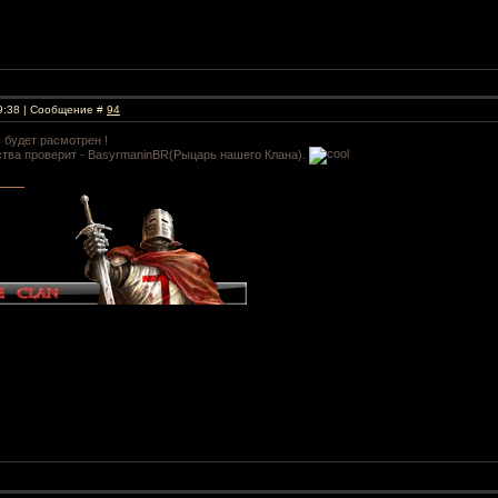
19:38 | Сообщение #
94
 будет расмотрен !
тва проверит - BasyrmaninBR(Рыцарь нашего Клана).