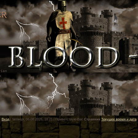
vian
k
nish
Вход
| Четверг, 06.08.2026, 18:21 |
Приветствую Вас
Странник
Текущее время и дата