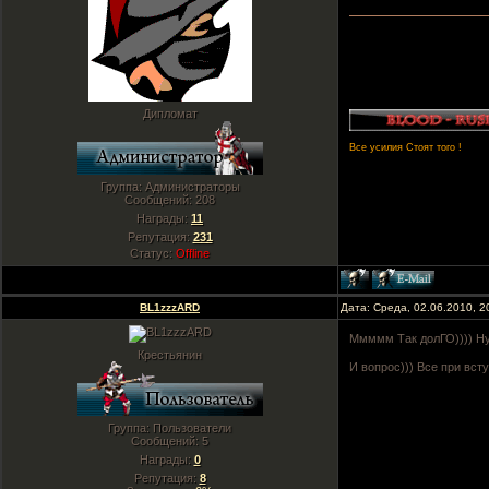
Дипломат
Все усилия Стоят того !
Группа: Администраторы
Сообщений:
208
Награды:
11
Репутация:
231
Статус:
Offline
BL1zzzARD
Дата: Среда, 02.06.2010, 
Ммммм Так долГО)))) Ну 
Крестьянин
И вопрос))) Все при вст
Группа: Пользователи
Сообщений:
5
Награды:
0
Репутация:
8