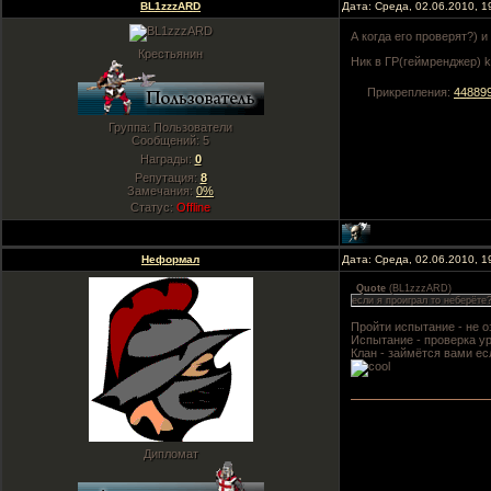
BL1zzzARD
Дата: Среда, 02.06.2010, 
А когда его проверят?) 
Крестьянин
Ник в ГР(геймренджер) k
Прикрепления:
448899
Группа: Пользователи
Сообщений:
5
Награды:
0
Репутация:
8
Замечания:
0%
Статус:
Offline
Неформал
Дата: Среда, 02.06.2010, 
Quote
(
BL1zzzARD
)
если я проиграл то неберёте
Пройти испытание - не о
Испытание - проверка у
Клан - займётся вами ес
Дипломат