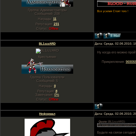
Группа: Администраторы
Все усилия Стоят того !
Сообщений:
208
Награды:
11
Репутация:
231
Статус:
Offline
BL1zzzARD
Дата: Среда, 02.06.2010, 
Ну когда его можно прой
Крестьянин
Прикрепления:
969068
Группа: Пользователи
Сообщений:
5
Награды:
0
Репутация:
8
Замечания:
0%
Статус:
Offline
Неформал
Дата: Среда, 02.06.2010, 
Quote
(
BL1zzzARD
)
Ну когда его можно пройти?)
Будьте на связи сегодня