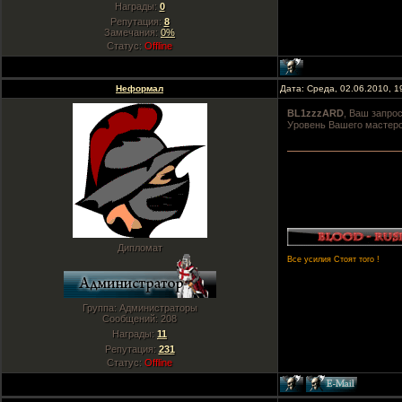
Награды:
0
Репутация:
8
Замечания:
0%
Статус:
Offline
Неформал
Дата: Среда, 02.06.2010, 
BL1zzzARD
, Ваш запрос
Уровень Вашего мастерс
Дипломат
Все усилия Стоят того !
Группа: Администраторы
Сообщений:
208
Награды:
11
Репутация:
231
Статус:
Offline