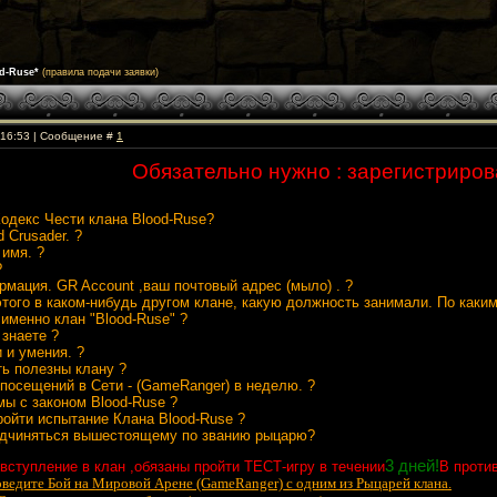
d-Ruse*
(правила подачи заявки)
, 16:53 | Сообщение #
1
Обязательно нужно : зарегистриров
одекс Чести клана Blood-Ruse?
d Crusader. ?
 имя. ?
?
ормация. GR Account ,ваш почтовый адрес (мыло) . ?
 этого в каком-нибудь другом клане, какую должность занимали. По каки
 именно клан "Blood-Ruse" ?
 знаете ?
 и умения. ?
ть полезны клану ?
з посещений в Сети - (GameRanger) в неделю. ?
мы с законом Blood-Ruse ?
пройти испытание Клана Blood-Ruse ?
подчиняться вышестоящему по званию рыцарю?
3 дней!
вступление в клан ,обязаны пройти ТЕСТ-игру в течении
В проти
оведите Бой на Мировой Арене (GameRanger) с одним из Рыцарей клана.