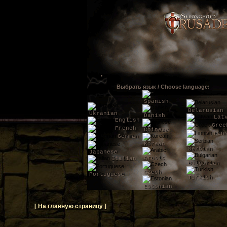
Выбрать язык / Choose language:
Spanish
Belarusian
Ukranian
Danish
Lat
English
Gree
French
Chinese
Fin
German
Korean
Serbian
Japanese
Arabic
Italian
Bulgarian
Czech
Portuguese
Turkish
Estonian
[ На главную страницу ]