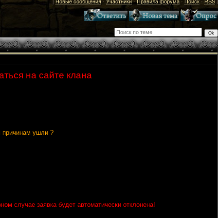
[
Новые сообщения
·
Участники
·
Правила форума
·
Поиск
·
RSS
]
аться на сайте клана
м причинам ушли ?
вном случае заявка будет автоматически отклонена!