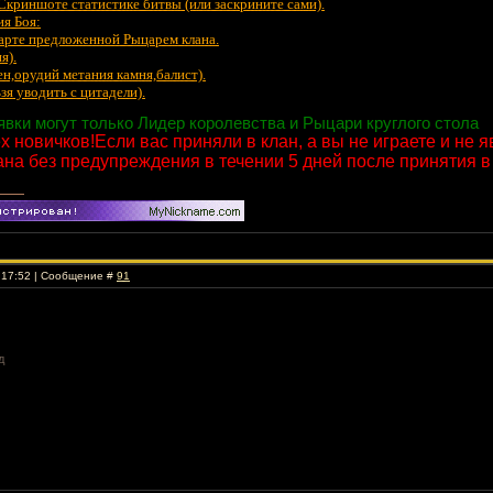
криншоте статистике битвы (или заскрините сами).
ия Боя:
карте предложенной Рыцарем клана.
я).
шен,орудий метания камня,балист).
зя уводить с цитадели).
вки могут только Лидер королевства и Рыцари круглого стола
 новичков!Если вас приняли в клан, а вы не играете и не я
на без предупреждения в течении 5 дней после принятия в 
, 17:52 | Сообщение #
91
д