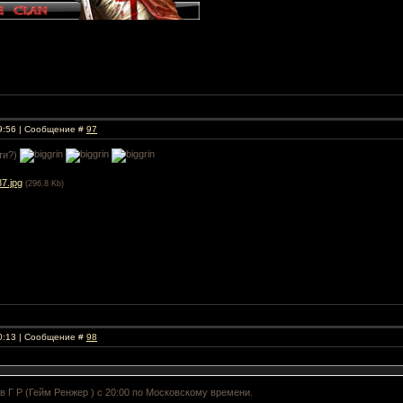
19:56 | Сообщение #
97
ти?)
7.jpg
(296.8 Kb)
20:13 | Сообщение #
98
 в Г Р (Гейм Ренжер ) с 20:00 по Московскому времени.