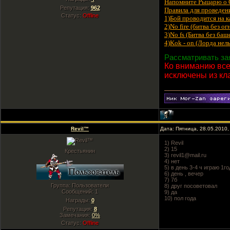
Напомните Рыцарю о С
Репутация:
962
Правила для проведен
Статус:
Offline
1)Бой проводится на 
2)No fire (битва без огн
3)No fs (Битва без ба
4)Kok - on (Лорда нель
Рассматривать зая
Ко вниманию всех
исключены из кла
Revil™
Дата: Пятница, 28.05.2010
1) Revil
2) 15
Крестьянин
3) revil1@mail.ru
4) нет
5) в день 3-4 ч играю 1го
6) день , вечер
7) 7б
Группа: Пользователи
8) друг посоветовал
Сообщений:
1
9) да
10) пол года
Награды:
0
Репутация:
8
Замечания:
0%
Статус:
Offline