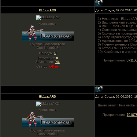
BL1zzzARD
Дата: Среда, 02.06.2010, 
1) Ник в игре - BL1zzzA
2) Ваш реальный возраст
Крестьянин
3) Ваш E-mail или ICQ: -
4) Состояли ли вы раньш
5) Сколько вы проводите 
6) Когда играете(утро,де
7) Адекватность по 10 ба
Группа: Пользователи
8) Почему именно в Blo
Сообщений:
5
9) Готовы ли Вы пройти 
10) Какой опыт в игре по
Награды:
0
Репутация:
8
Прикрепления:
871100
Замечания:
0%
Статус:
Offline
BL1zzzARD
Дата: Среда, 02.06.2010, 
Дайте ответ Плиз чтобы 
Крестьянин
Прикрепления:
791078
Группа: Пользователи
Сообщений:
5