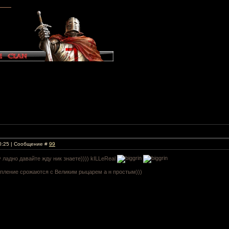
20:25 | Сообщение #
99
ладно давайте жду ник знаете)))) kILLeReal
упление срожаются с Великим рыцарем а н простым)))