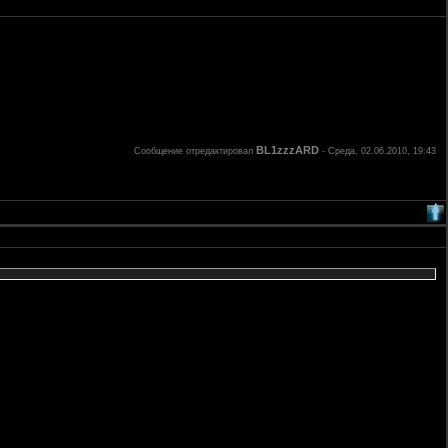
BL1zzzARD
Сообщение отредактировал
-
Среда, 02.06.2010, 19:43