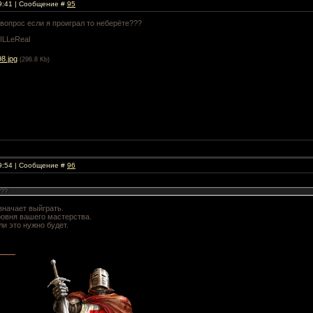
19:41 | Сообщение #
95
и вопрос если я проиграл то неберёте???
ILLeReal
8.jpg
(296.8 Kb)
19:54 | Сообщение #
96
???
значает выйграть.
ровня вашего мастерства.
ли это нужно будет.