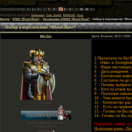
7
Страница
7
из
49
«
1
2
…
5
6
8
9
…
48
49
»
Модератор форума:
,
,
,
Неформал
Dark_Knight
МАРК-М5
Doux
Форум
»
КЛАН *Blood-Ruse*
»
Объявление КЛАНА *Blood-Ruse*
»
Набор в королевство *Bloo
Набор в королевство *Blood-Ruse*
Mor-Zan
Дата: Вторник, 28.07.2009
1.Прочитали ли Вы К
2. -«Ник» в Stronghol
3. - Ваше настоящее
4. - Дата рождения. 
5. - Контактная инф
6. - Состояли ли до
7. - Почему выбрали
8. - Кого из клана вы
9. - Полезные навыки
10. - Чем можете бы
11. - Количество ра
Старец
12. - Есть ли пробле
13. - Готовы ли Вы 
14.- Готовы ли Вы 
Группа: Администраторы
Подавшие заявку на 
Сообщений:
51
Испытание клана : Пр
Награды:
4